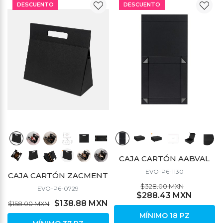
DESCUENTO
DESCUENTO
CAJA CARTÓN AABVAL
EVO-P6-1130
CAJA CARTÓN ZACMENT
$328.00 MXN
EVO-P6-0729
$288.43 MXN
$138.88 MXN
$158.00 MXN
MÍNIMO 18 PZ