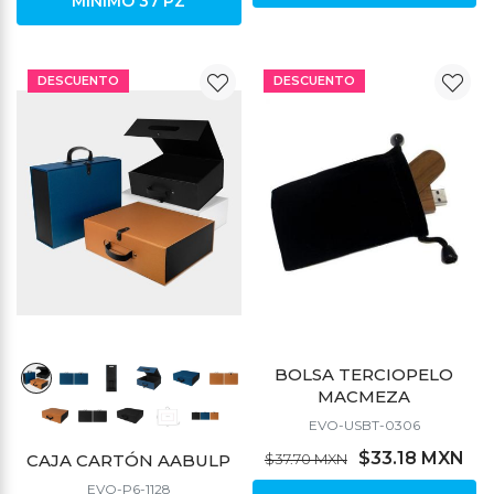
MÍNIMO 37 PZ
DESCUENTO
DESCUENTO
BOLSA TERCIOPELO
MACMEZA
EVO-USBT-0306
$33.18 MXN
CAJA CARTÓN AABULP
$37.70 MXN
EVO-P6-1128