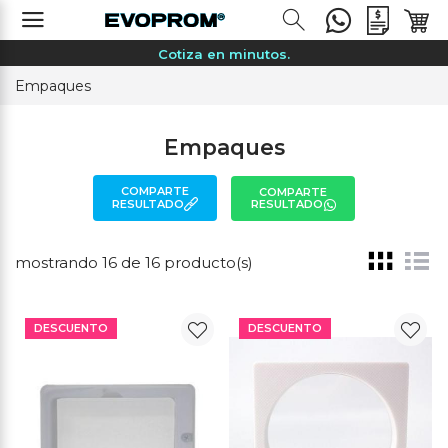
Merchandising sin complicaciones.
Cotiza en minutos.
Especialistas en tu marca.
Empaques
Precios sin sorpresas.
Kits, eventos, activaciones.
Empaques
Entrega garantizada.
COMPARTE
COMPARTE
Asesoría personalizada.
RESULTADO
RESULTADO
Cotiza por WhatsApp.
Merchandising sin complicaciones.
mostrando 16 de 16 producto(s)
Cotiza en minutos.
Especialistas en tu marca.
DESCUENTO
DESCUENTO
Precios sin sorpresas.
Kits, eventos, activaciones.
Entrega garantizada.
Asesoría personalizada.
Cotiza por WhatsApp.