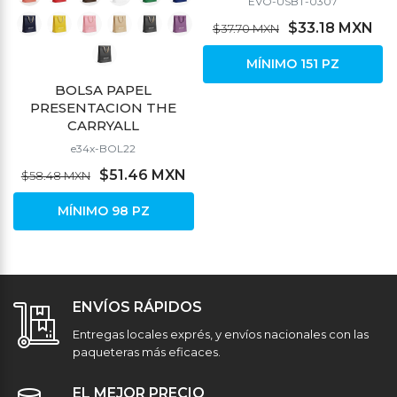
EVO-USBT-0307
$33.18 MXN
$37.70 MXN
MÍNIMO 151 PZ
BOLSA PAPEL
PRESENTACION THE
CARRYALL
e34x-BOL22
$51.46 MXN
$58.48 MXN
MÍNIMO 98 PZ
ENVÍOS RÁPIDOS
Entregas locales exprés, y envíos nacionales con las
paqueteras más eficaces.
EL MEJOR PRECIO