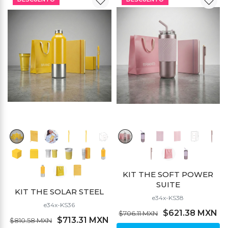
KIT THE SOFT POWER
SUITE
KIT THE SOLAR STEEL
e34x-KS38
e34x-KS36
$621.38 MXN
$706.11 MXN
$713.31 MXN
$810.58 MXN