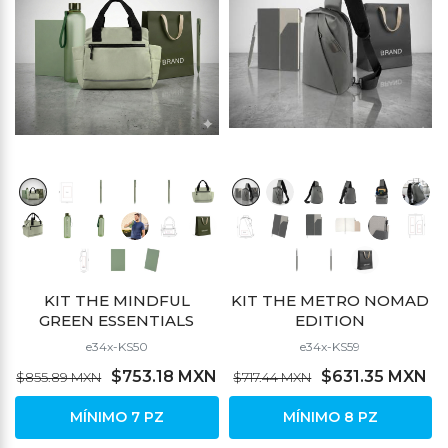
KIT THE MINDFUL
KIT THE METRO NOMAD
GREEN ESSENTIALS
EDITION
e34x-KS50
e34x-KS59
$753.18 MXN
$631.35 MXN
$855.89 MXN
$717.44 MXN
MÍNIMO 7 PZ
MÍNIMO 8 PZ