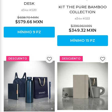
DESK
KIT THE PURE BAMBOO
e34x-KS39
COLLECTION
$658.70 MXN
e34x-KS53
$579.66 MXN
$396.96 MXN
$349.32 MXN
MÍNIMO 9 PZ
MÍNIMO 15 PZ
DESCUENTO
DESCUENTO