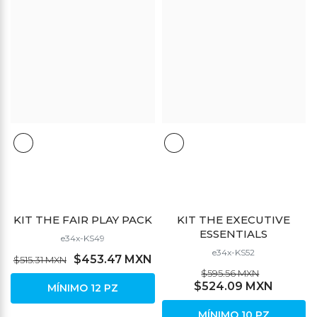
KIT THE FAIR PLAY PACK
KIT THE EXECUTIVE
ESSENTIALS
e34x-KS49
e34x-KS52
$453.47 MXN
$515.31 MXN
$595.56 MXN
$524.09 MXN
MÍNIMO 12 PZ
MÍNIMO 10 PZ