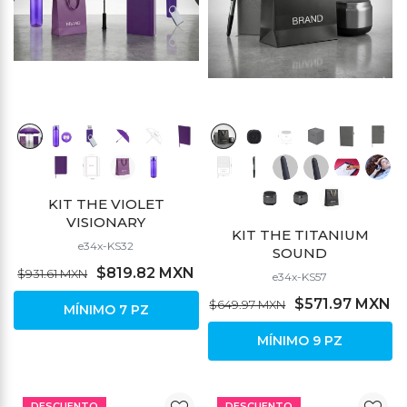
KIT THE VIOLET
VISIONARY
KIT THE TITANIUM
e34x-KS32
SOUND
$819.82 MXN
$931.61 MXN
e34x-KS57
$571.97 MXN
$649.97 MXN
MÍNIMO 7 PZ
MÍNIMO 9 PZ
DESCUENTO
DESCUENTO