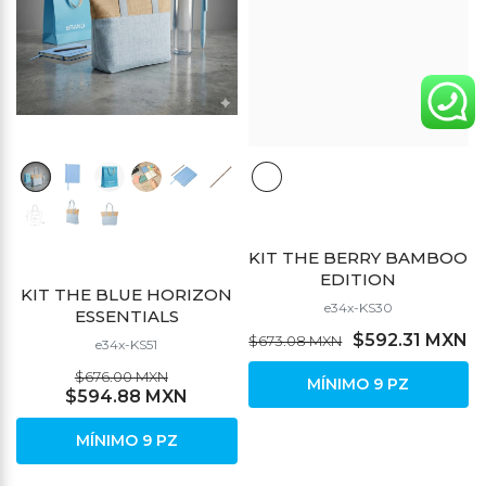
KIT THE BERRY BAMBOO
EDITION
KIT THE BLUE HORIZON
e34x-KS30
ESSENTIALS
$592.31 MXN
$673.08 MXN
e34x-KS51
$676.00 MXN
MÍNIMO 9 PZ
$594.88 MXN
MÍNIMO 9 PZ