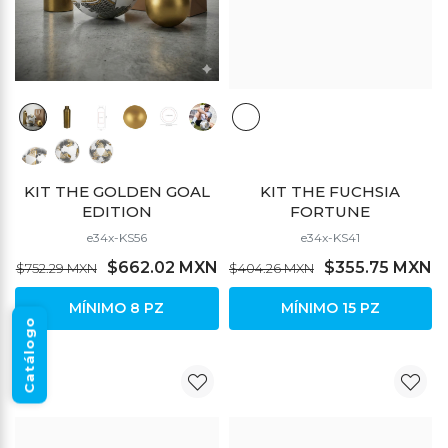
KIT THE GOLDEN GOAL
KIT THE FUCHSIA
EDITION
FORTUNE
e34x-KS56
e34x-KS41
$662.02 MXN
$355.75 MXN
$752.29 MXN
$404.26 MXN
MÍNIMO 8 PZ
MÍNIMO 15 PZ
Catálogo
DESCUENTO
DESCUENTO