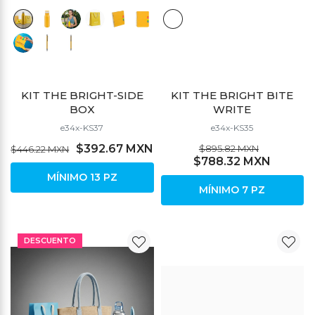
KIT THE BRIGHT-SIDE
KIT THE BRIGHT BITE
BOX
WRITE
e34x-KS37
e34x-KS35
$392.67 MXN
$895.82 MXN
$446.22 MXN
$788.32 MXN
MÍNIMO 13 PZ
MÍNIMO 7 PZ
DESCUENTO
DESCUENTO