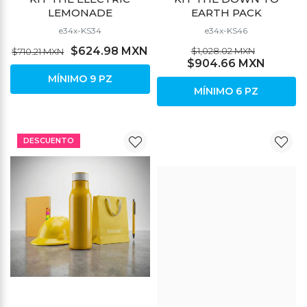
LEMONADE
EARTH PACK
e34x-KS34
e34x-KS46
$624.98 MXN
$1,028.02 MXN
$710.21 MXN
$904.66 MXN
MÍNIMO 9 PZ
MÍNIMO 6 PZ
DESCUENTO
DESCUENTO