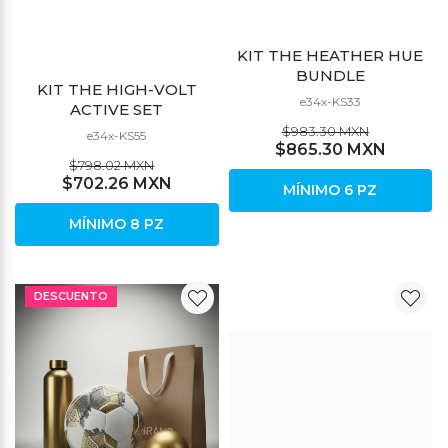
KIT THE HEATHER HUE
BUNDLE
KIT THE HIGH-VOLT
e34x-KS33
ACTIVE SET
$983.30 MXN
e34x-KS55
$865.30 MXN
$798.02 MXN
$702.26 MXN
MÍNIMO 6 PZ
MÍNIMO 8 PZ
DESCUENTO
DESCUENTO