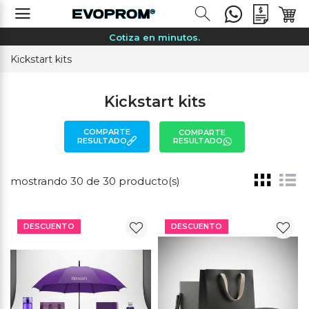
Merchandising sin complicaciones.
Cotiza en minutos.
Especialistas en tu marca.
Kickstart kits
Precios sin sorpresas.
Kits, eventos, activaciones.
Kickstart kits
Entrega garantizada.
COMPARTE
COMPARTE
Asesoría personalizada.
RESULTADO
RESULTADO
Cotiza por WhatsApp.
Merchandising sin complicaciones.
mostrando 30 de 30 producto(s)
Cotiza en minutos.
Especialistas en tu marca.
DESCUENTO
DESCUENTO
Precios sin sorpresas.
Kits, eventos, activaciones.
Entrega garantizada.
Asesoría personalizada.
Cotiza por WhatsApp.