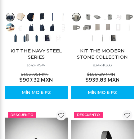
KIT THE NAVY STEEL
KIT THE MODERN
SERIES
STONE COLLECTION
e34x-KS47
e34x-KS58
$1,031.05 MXN
$1,067.99 MXN
$907.32 MXN
$939.83 MXN
MÍNIMO 6 PZ
MÍNIMO 6 PZ
DESCUENTO
DESCUENTO