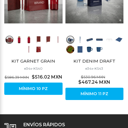
KIT GARNET GRAIN
KIT DENIM DRAFT
e34x-KS40
e34x-KS43
$516.02 MXN
$530.96 MXN
$586.39 MXN
$467.24 MXN
MÍNIMO 10 PZ
MÍNIMO 11 PZ
ENVÍOS RÁPIDOS