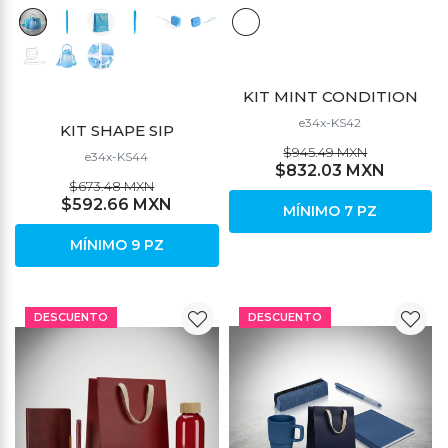
KIT MINT CONDITION
e34x-KS42
KIT SHAPE SIP
$945.49 MXN
e34x-KS44
$832.03 MXN
$673.48 MXN
$592.66 MXN
MÍNIMO 7 PZ
MÍNIMO 9 PZ
DESCUENTO
DESCUENTO