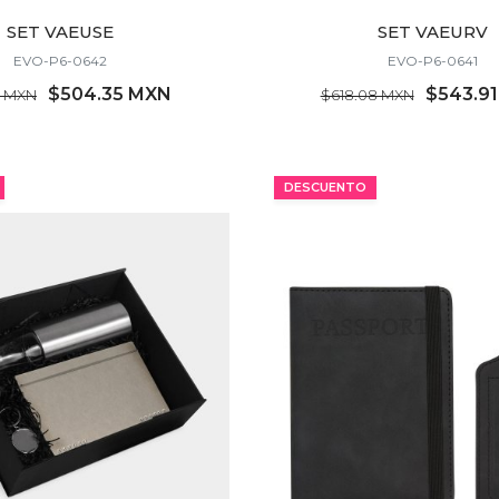
SET VAEUSE
SET VAEURV
EVO-P6-0642
EVO-P6-0641
$504.35 MXN
$543.9
3 MXN
$618.08 MXN
MÍNIMO 10 PZ
MÍNIMO 10 PZ
DESCUENTO