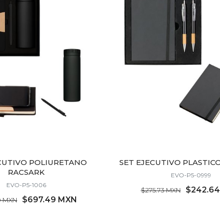
CUTIVO POLIURETANO
SET EJECUTIVO PLASTIC
RACSARK
EVO-P5-0999
EVO-P5-1006
$242.6
$275.73 MXN
$697.49 MXN
0 MXN
MÍNIMO 21 PZ