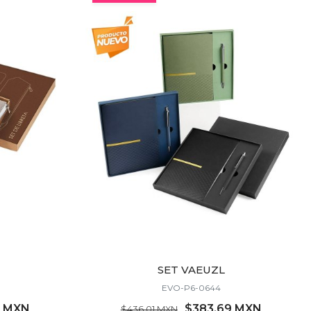
SET VAEUZL
EVO-P6-0644
8 MXN
$383.69 MXN
$436.01 MXN