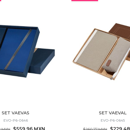
Cotiza en minutos.
Especialistas en tu marca.
Precios sin sorpresas.
Kits, eventos, activaciones.
Entrega garantizada.
Asesoría personalizada.
Cotiza por WhatsApp.
SET VAEVAS
SET VAEVAL
EVO-P6-0646
EVO-P6-0645
$559.96 MXN
$229.4
2 MXN
$260.77 MXN