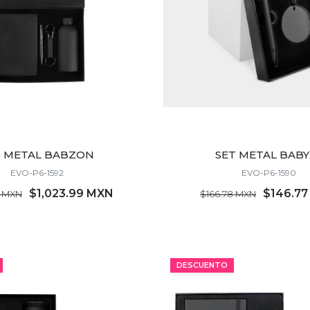
T METAL BABZON
SET METAL BABY
EVO-P6-1592
EVO-P6-1590
$1,023.99 MXN
$146.7
3 MXN
$166.78 MXN
MÍNIMO 5 PZ
MÍNIMO 35 PZ
DESCUENTO