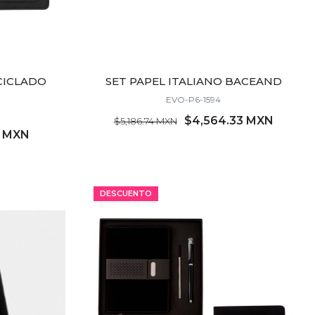
CICLADO
SET PAPEL ITALIANO BACEAND
EVO-P6-1594
$4,564.33 MXN
$5,186.74 MXN
2 MXN
MÍNIMO 2 PZ
DESCUENTO