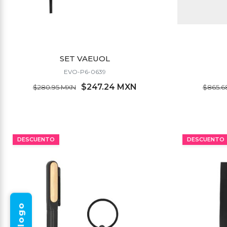
SET VAEUOL
EVO-P6-0639
$247.24 MXN
$280.95 MXN
$865.6
MÍNIMO 21 PZ
DESCUENTO
DESCUENTO