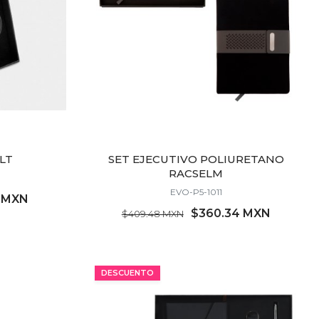
LT
SET EJECUTIVO POLIURETANO
RACSELM
EVO-P5-1011
7 MXN
$360.34 MXN
$409.48 MXN
MÍNIMO 14 PZ
DESCUENTO