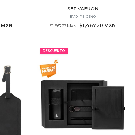
SET VAEUON
EVO-P6-0640
1 MXN
$1,467.20 MXN
$1,667.27 MXN
MÍNIMO 4 PZ
DESCUENTO