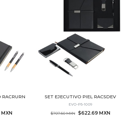
O RACRURN
SET EJECUTIVO PIEL RACSDEV
EVO-P5-1009
4 MXN
$622.69 MXN
$707.60 MXN
MÍNIMO 9 PZ