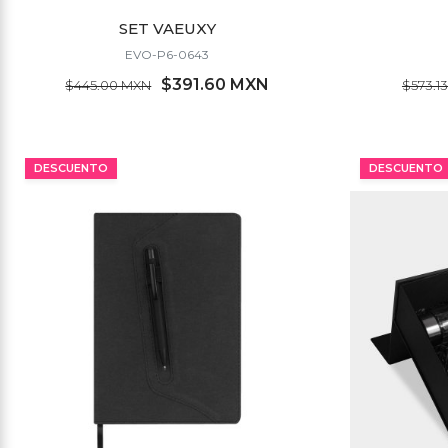
SET VAEUXY
EVO-P6-0643
$391.60 MXN
$445.00 MXN
$573.1
MÍNIMO 13 PZ
DESCUENTO
DESCUENTO