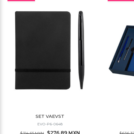
SET VAEVST
EVO-P6-0648
$276.89 MXN
$314.65 MXN
$636.3