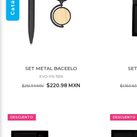
Catálogo
SET METAL BACEELO
SE
EVO-P6-1596
$220.98 MXN
$251.11 MXN
$1,163.6
MÍNIMO 23 PZ
DESCUENTO
DESCUENTO