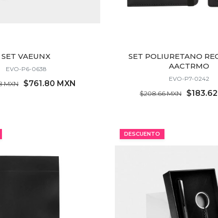
SET VAEUNX
SET POLIURETANO RE
AACTRMO
EVO-P6-0638
EVO-P7-0242
$761.80 MXN
8 MXN
$183.6
$208.66 MXN
MÍNIMO 7 PZ
MÍNIMO 28 PZ
DESCUENTO