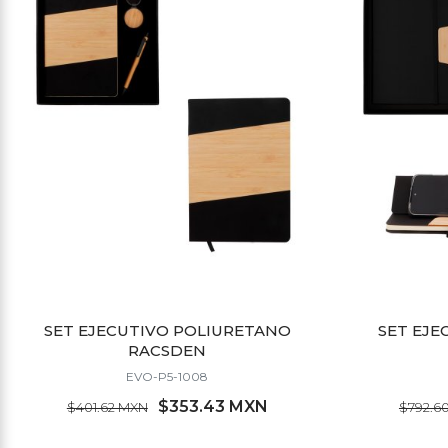
SET EJECUTIVO POLIURETANO
SET EJE
RACSDEN
EVO-P5-1008
$353.43 MXN
$401.62 MXN
$792.6